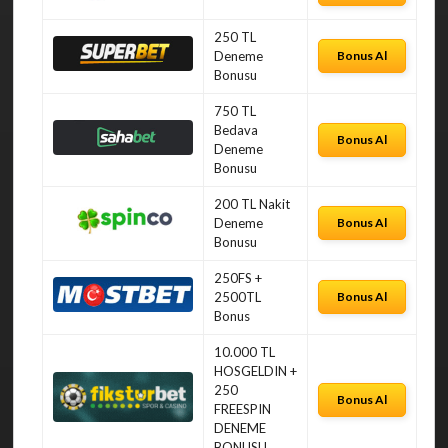
250 TL
Deneme
Bonus Al
Bonusu
750 TL
Bedava
Bonus Al
Deneme
Bonusu
200 TL Nakit
Deneme
Bonus Al
Bonusu
250FS +
2500TL
Bonus Al
Bonus
10.000 TL
HOSGELDIN +
250
Bonus Al
FREESPIN
DENEME
BONUSU