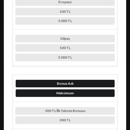
Ecopayz
100 TL
5.000 TL
Gilpay
100 TL
5.000 TL
Bonus Adı
Maksimum
300 TL İlk Yatırım Bonusu
300 TL