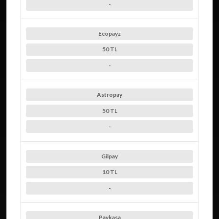
-
Ecopayz
50 TL
-
Astropay
50 TL
-
Gilpay
10 TL
-
Paykasa