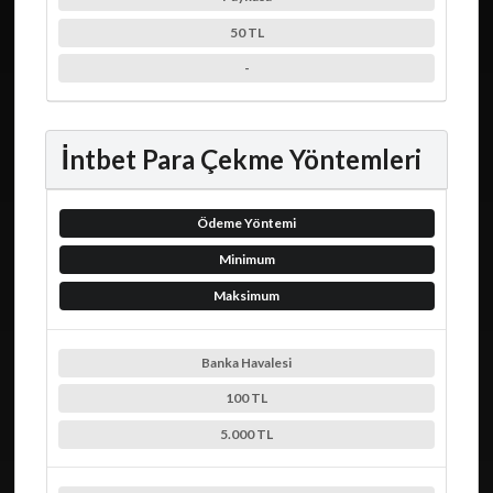
50 TL
-
İntbet Para Çekme Yöntemleri
Ödeme Yöntemi
Minimum
Maksimum
Banka Havalesi
100 TL
5.000 TL