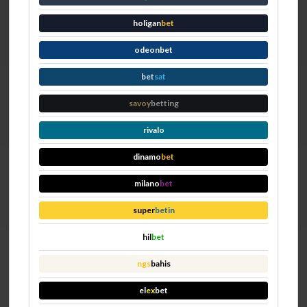
holigan
bet
odeonbet
bet
sat
savoy
betting
rivalo
dinamo
bet
milano
bet
super
betin
hil
bet
ngs
bahis
el
ex
bet