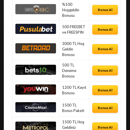
%100
Hoşgeldin
Bonus Al
Bonusu
500 FREEBET
Bonus Al
ve FREESPIN
3000 TL Hoş
Geldin
Bonus Al
Bonusu
500 TL
Deneme
Bonus Al
Bonusu
1200 TL Kayıt
Bonus Al
Bonusu
1500 TL
Bonus Al
Bonus Paketi
1500 TL Hoş
Geldiniz
Bonus Al