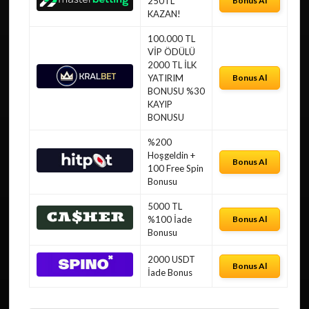
250TL
Bonus Al
KAZAN!
100.000 TL
VİP ÖDÜLÜ
2000 TL İLK
YATIRIM
Bonus Al
BONUSU %30
KAYIP
BONUSU
%200
Hoşgeldin +
Bonus Al
100 Free Spin
Bonusu
5000 TL
%100 İade
Bonus Al
Bonusu
2000 USDT
Bonus Al
İade Bonus