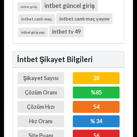
intbet güncel giriş
intbet giriş
intbet canlı maç yayını
intbet canlı maç
intbet tv 49
intbet giriş yap
İntbet Şikayet Bilgileri
Şikayet Sayısı
28
Çözüm Oranı
%85
Çözüm Hızı
54
Hız Oranı
% 34
Site Puanı
56