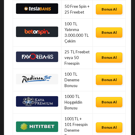
50 Free Spin +
Bonus Al
25 Freebet
100 TL
Yatırıma
Bonus Al
3.000.000 TL
Çekim
25 TL Freebet
veya 50
Bonus Al
Freespin
100 TL
Deneme
Bonus Al
Bonusu
1000 TL
Hoşgeldin
Bonus Al
Bonusu
1001TL +
101 Freespin
Bonus Al
Deneme