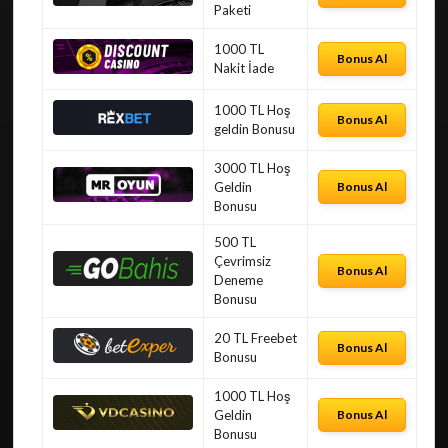
Paketi
1000 TL
Bonus Al
Nakit İade
1000 TL Hoş
Bonus Al
geldin Bonusu
3000 TL Hoş
Geldin
Bonus Al
Bonusu
500 TL
Çevrimsiz
Bonus Al
Deneme
Bonusu
20 TL Freebet
Bonus Al
Bonusu
1000 TL Hoş
Geldin
Bonus Al
Bonusu